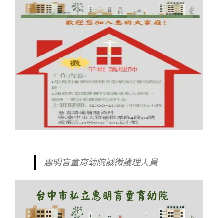
惠明盲童育幼院誠徵護理人員