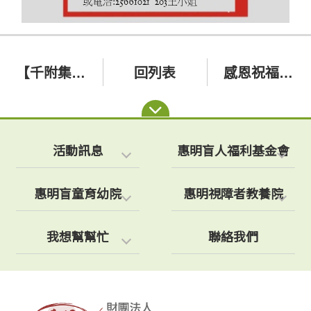
【千附集團馨光愛心社一日遊-花露休閒農場】
回列表
感恩祝福餐會感恩FUN饗夜
活動訊息
惠明盲人福利基金會
惠明盲童育幼院
惠明視障者教養院
我想幫幫忙
聯絡我們