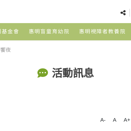
利基金會
惠明盲童育幼院
惠明視障者教養院
N饗夜
活動訊息
A-
A
A+