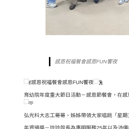
感恩祝福餐會感恩FUN饗夜
感恩祝福餐會感恩FUN饗夜
育幼院年度重大節日活動－感恩節餐會，在感
弘光科大志工哥哥、姊姊帶領大家唱跳「星期
年資頒獎－玲玲院長為惠明服務25年以及沛儀