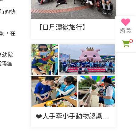
時的快
【日月潭微旅行】
動，在
0
育幼院
滿滿溫
❤️大手牽小手動物認識同理心體驗營 ❤️