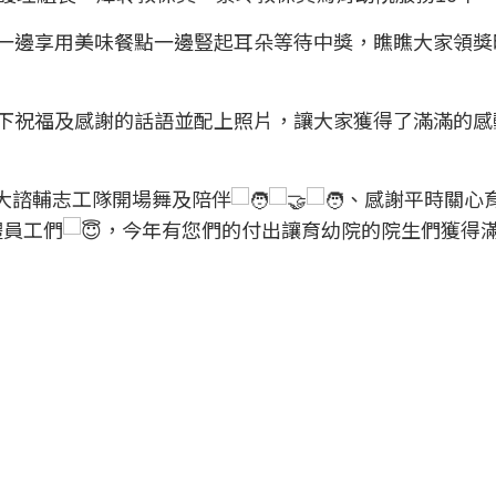
一邊享用美味餐點一邊豎起耳朵等待中獎，瞧瞧大家領獎
下祝福及感謝的話語並配上照片，讓大家獲得了滿滿的感
大諮輔志工隊開場舞及陪伴
、感謝平時關心
體員工們
，今年有您們的付出讓育幼院的院生們獲得