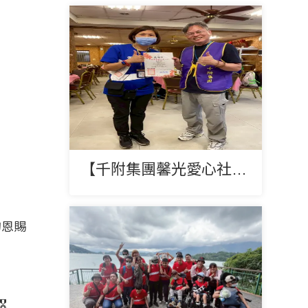
【千附集團馨光愛心社一日遊-花露休閒農場】
的恩賜