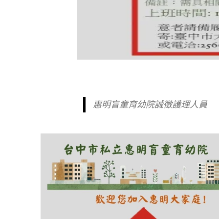
惠明盲童育幼院誠徵護理人員