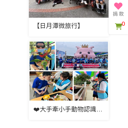
0
【日月潭微旅行】
❤️大手牽小手動物認識同理心體驗營 ❤️