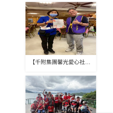
【千附集團馨光愛心社一日遊-花露休閒農場】