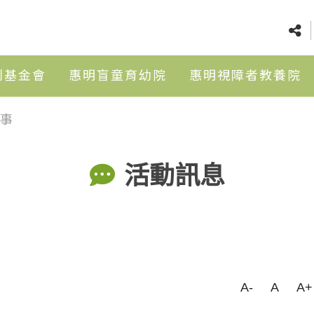
利基金會
惠明盲童育幼院
惠明視障者教養院
事
活動訊息
A-
A
A+