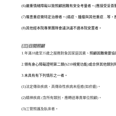
(6)
嚴重情緒障礙以致照顧困難有安全考量者。
(
應接受妥善
(7)
罹患重症需特定治療者。
(
癌症、腫瘤與其他重症…等，
(8)
其他經本院專業團隊會議決議不適本院安置者。
(三)日間照顧
1.
年滿
18
歲至
35
歲之服務對象因家庭因素
、
照顧困難需要協
2.
領有身心障礙證明第二類
(b210
視覺功能
)
或合併其他類別
3.
未具有有下列情形之一者。
(1)
法定傳染疾病、高傳染性疾病未痊癒
(
如疥瘡
)
。
(2)
精神疾病
(
含所有類別，應轉送專責單位照顧
)
。
(3)
三管照護及臥床者。