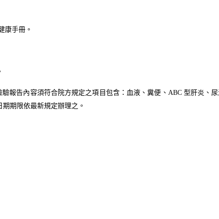
健康手冊。
。
檢驗報告內容須符合院方規定之項目包含：血液、糞便、
ABC
型肝炎、尿
日期期限依最新規定辦理之。