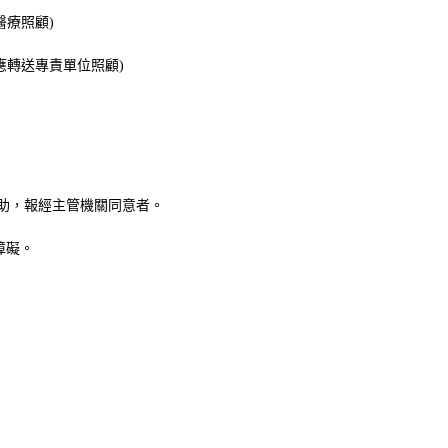
醫療照顧
)
應轉送專責單位照顧
)
助
，
報經主管機關同意者。
障礙。