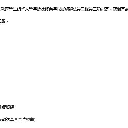
殊教育學生調整入學年齡及修業年限實施辦法第二條第三項規定
，
夜間有
障礙。
醫療照顧
)
應轉送專責單位照顧
)