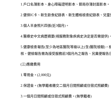
1.
戶口名簿影本、身心障礙證明影本、郵局存簿封面影本。
2.
健保
IC
卡、新生飲食紀錄表、新生體格檢查紀錄表、兒童
3.
個人半身照片四張
(
近
3
個月
)
。
4.
醫療史中文病歷摘要
(
視服務對象疾病史決定是否需提供
)
5.
健康檢查報告
(
至少為地區醫院等級以上
(
含
)
醫院檢驗
)
，
核，健檢報告需為接受服務前
3
個月內之報告、另糞便報告
(
三
)
應繳費用
1.
零用金。
(2,000
元
)
2.
保證金。
(
無學籍者繳交二個月日間照顧或住宿式照顧費
)
3.
一個月日間照顧或住宿式照顧費。
(
無學籍者
)