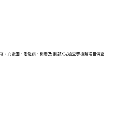
液、心電圖、愛滋病、梅毒及 胸部
X
光檢查等檢驗項目供查