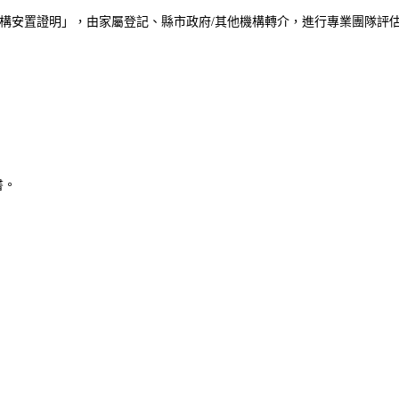
構安置證明」，由家屬登記、縣市政府
/
其他機構轉介，進行專業團隊評
書。