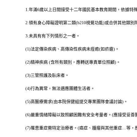
1.
年滿
6
歲以上日間接受十二年國民基本教育期間
，
依據特
2.
領有身心障礙證明第二類
(b210
視覺功能
)
或合併其他類別
3.
未具有有下列情形之一者。
(1)
法定傳染疾病、高傳染性疾病未痊癒
(
如疥瘡
)
。
(2)
精神疾病
(
含所有類別，應轉送專責單位照顧
)
。
(3)
三管照護及臥床者。
(4)
行為異常，無法適應團體生活者。
(5)
高醫療需求
(
由本院保健組提交專業團隊會議討論
)
。
(6)
嚴重情緒障礙以致照顧困難有安全考量者。
(
應接受妥善
(7)
罹患重症需特定治療者。
(
癌症、腫瘤與其他重症…等，