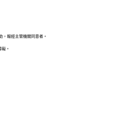
助
，
報經主管機關同意者。
障礙。