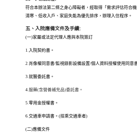
符合本辦法第二條之身心障礙者，經取得「需求評估符合機
清寒、低收入戶、家庭失能為優先排序，辦理入住程序。
五、入院應備文件及手續:
(
一
)
家屬或法定代理人應與本院簽訂
1.
入院契約書。
2.
肖像權同意書
/
監視錄影設備設置
/
個人資料授權使用同意
3.
就醫委託書。
4.
服藥
(
含營養補充品
)
委託書。
5.
零用金授權書。
6.
交通車申請書。
(
搭乘交通車者
)
(
二
)
應備文件