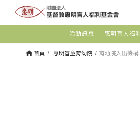
活動訊息
惠明盲人福
首頁
惠明盲童育幼院
育幼院入出機構