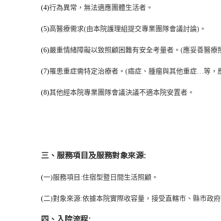
(4)
行為異常，無法適應團體生活者。
(5)
高醫療需求
(
由本院護理組提交專業團隊會議討論
)
。
(6)
嚴重情緒障礙以致照顧困難有安全考量者。
(
應妥善醫療
(7)
罹患重症需特定治療者。
(
癌症、腫瘤與其他重症…等，
(8)
其他經本院專業團隊會議決議不適本院安置者。
三、服務項目及服務對象來源:
(
一
)
服務項目
:
住宿型暨日間生活照顧。
(
二
)
對象來源
:
依據本院實際收容量，接受直轄市、縣市政府
四、入院流程: