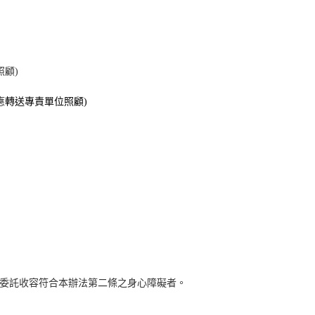
照顧
)
應
轉送專責單位照顧
)
委託收容符合本辦法第二條之身心障礙者。