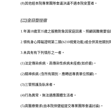
(8)
其他經本院專業團隊會議決議不適本院安置者。
(二)全日型住宿
1.
年滿
18
歲至
35
歲之服務對象因家庭因素
、
照顧困難需要協
2.
領有身心障礙證明第二類
(b210
視覺功能
)
或合併其他類別
3.
未具有有下列情形之一者。
(1)
法定傳染疾病、高傳染性疾病未痊癒
(
如疥瘡
)
。
(2)
精神疾病
(
含所有類別，應轉送專責單位照顧
)
。
(3)
三管照護及臥床者。
(4)
行為異常，無法適應團體生活者。
(5)
高醫療需求
(
由本院保健組提交專業團隊會議討論
)
。