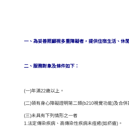
一、為妥善照顧視多重障礙者，提供住宿生活、休
二、服務對象及條件如下：
(一)年滿22歲以上。
(二)領有身心障礙證明第二類(b210視覺功能)及合
(三)未具有下列情形之一者
1.法定傳染疾病、高傳染性疾病未痊癒(如疥瘡)。