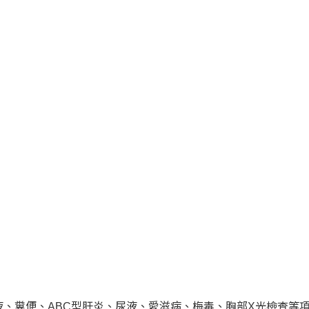
液、糞便、ABC型肝炎、尿液、愛滋病、梅毒、胸部X光檢查等