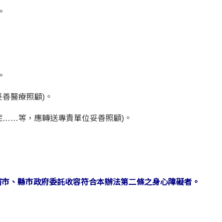
。
。
妥善醫療照顧)。
症……等，應轉送專責單位妥善照顧)。
轄市、縣市政府委託收容符合本辦法第二條之身心障礙者。