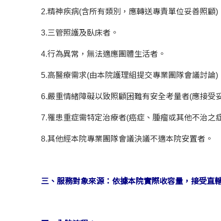
2.精神疾病(含所有類別，應轉送專責單位妥善照顧)
3.三管照護及臥床者。
4.行為異常，無法適應團體生活者。
5.高醫療需求(由本院護理組提交專業團隊會議討論)
6.嚴重情緒障礙以致照顧困難有安全考量者(應接受
7.罹患重症需特定治療者(癌症、腫瘤或其他不治之
8.其他經本院專業團隊會議決議不適本院安置者。
三、服務對象來源：依據本院實際收容量，接受直