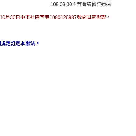
108.09.30主管會議修訂通過
0月30日中市社障字第1080126987號函同意辦理。
關規定訂定本辦法。