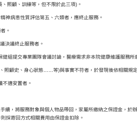
藥、照顧、訓練等，但不限於此三項)。
合精神病患性質評估第五、六類者，應終止服務。
顧者。
會議決議終止服務者。
經保健組提交專業團隊會議討論，醫療需求非本院健康維護服務所
史、照顧史、身心狀態……等)與事實不符者，於發現後依相關規
議不適安置者。
辦理手續，將服務對象與個人物品帶回，家屬所繳納之保證金，於
書則採寄回方式相關費用由保證金扣除。