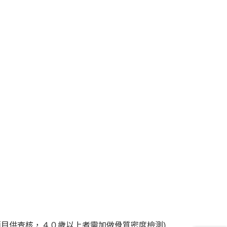
項目供查核，４０歲以上者需加做骨質密度檢測)