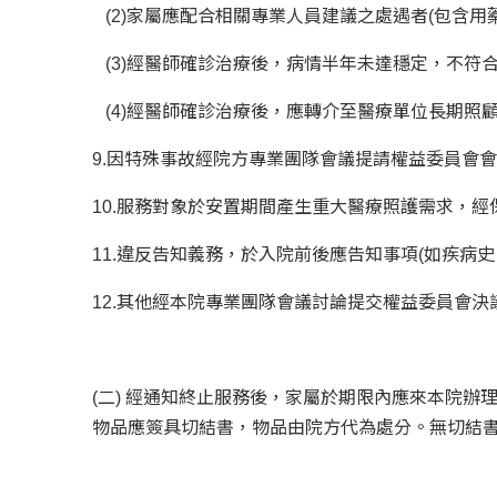
(2)家屬應配合相關專業人員建議之處遇者(包含用
(3)經醫師確診治療後，病情半年未達穩定，不符
(4)經醫師確診治療後，應轉介至醫療單位長期照
9.因特殊事故經院方專業團隊會議提請權益委員會
10.服務對象於安置期間產生重大醫療照護需求，
11.違反告知義務，於入院前後應告知事項(如疾病
12.其他經本院專業團隊會議討論提交權益委員會決
(二) 經通知終止服務後，家屬於期限內應來本院
物品應簽具切結書，物品由院方代為處分。無切結