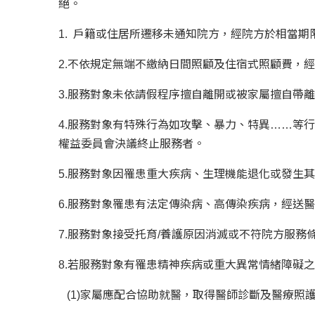
絕。
1. 戶籍或住居所遷移未通知院方，經院方於相當期
2.不依規定無端不繳納日間照顧及住宿式照顧費，
3.服務對象未依請假程序擅自離開或被家屬擅自帶
4.服務對象有特殊行為如攻擊、暴力、特異……等
權益委員會決議終止服務者。
5.服務對象因罹患重大疾病、生理機能退化或發生
6.服務對象罹患有法定傳染病、高傳染疾病，經送
7.服務對象接受托育/養護原因消滅或不符院方服務
8.若服務對象有罹患精神疾病或重大異常情緒障礙
(1)家屬應配合協助就醫，取得醫師診斷及醫療照