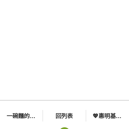
一碗麵的滋味
回列表
💖惠明基金會校友關懷工作💖 🌿113.04.11🌿